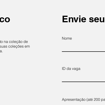
ico
Envie se
Nome
to na coleção de
 suas coleções em
a.
ID da vaga
Apresentação (até 200 pa