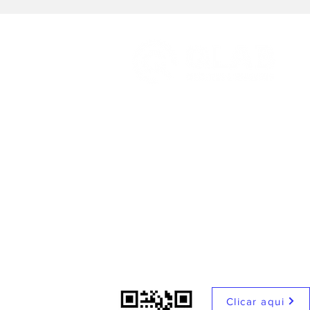
Email
qlab@qlabconsultoria.com.br
Endereço
Av. Nossa Senhora da Penha, 2796 - sa
Santa Luíza - Vitória/ES
Contato
27 98876.3312
Clicar aqui